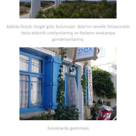
Ada’da birçok rüzgar gülü bulunuyor. Ada’nın senelik ihtiyacından
fazla elektrik üretiyorlarmış ve fazlasını anakaraya
gönderiyorlarmış.
Sokaklarda gezinirken