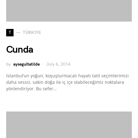
T
TÜRKIYE
Cunda
by
aysegultatilde
July 6, 2014
İstanbul’un yoğun, koşuşturmacalı hayatı tatil seçimlerimizi
daha sessiz, sakin doğa ile iç içe olabileceğimiz noktalara
yönlendiriyor. Bu sefer…