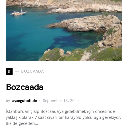
B
BOZCAADA
Bozcaada
by
aysegultatilde
September 13, 2011
İstanbul’dan çıkıp Bozcaada’ya gidebilmek için öncesinde
yaklaşık olarak 7 saat civarı bir karayolu yolculuğu gerekiyor.
Biz de geceden…