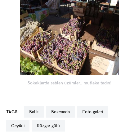
Sokaklarda satılan üzümler.. mutlaka tadın!
TAGS:
balık
bozcaada
foto galeri
geyikli
rüzgar gülü