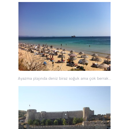
Ayazma plajında deniz biraz soğuk ama çok berrak…