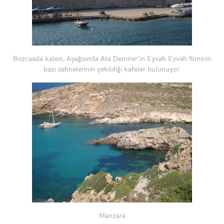
Bozcaada kalesi, Aşağısında Ata Demirer’in Eyvah Eyvah filminin
bazı sahnelerinin çekildiği kafeler bulunuyor.
Manzara