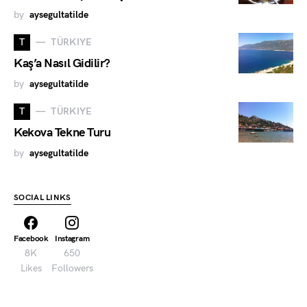
by
aysegultatilde
T
TÜRKIYE
Kaş’a Nasıl Gidilir?
by
aysegultatilde
T
TÜRKIYE
Kekova Tekne Turu
by
aysegultatilde
SOCIAL LINKS
Facebook
Instagram
8K
650
Likes
Followers