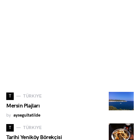
T
TÜRKIYE
Mersin Plajları
by
aysegultatilde
T
TÜRKIYE
Tarihi Yeniköy Börekçisi