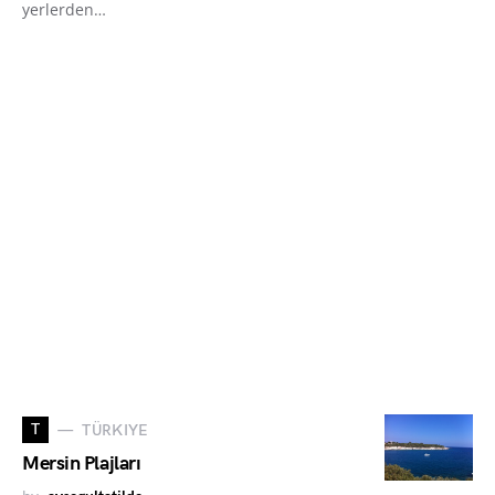
yerlerden…
T
TÜRKIYE
Mersin Plajları