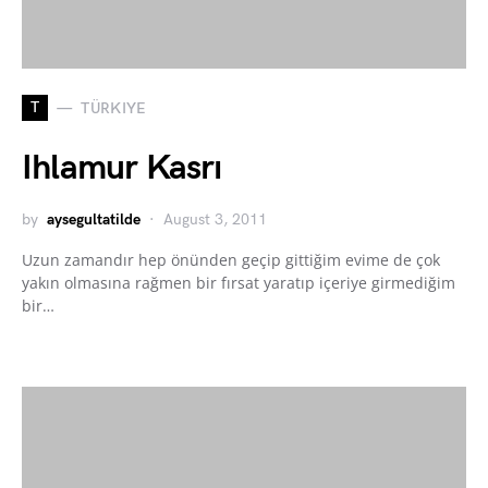
T
TÜRKIYE
Ihlamur Kasrı
by
aysegultatilde
August 3, 2011
Uzun zamandır hep önünden geçip gittiğim evime de çok
yakın olmasına rağmen bir fırsat yaratıp içeriye girmediğim
bir…