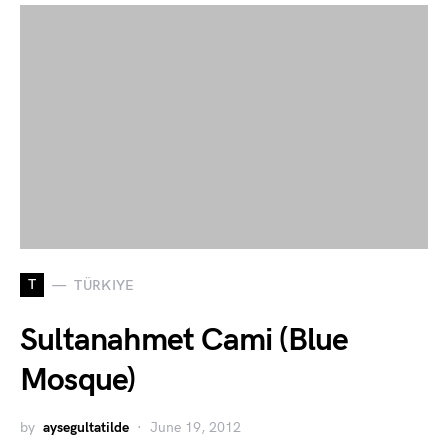
T
TÜRKIYE
Sultanahmet Cami (Blue
Mosque)
by
aysegultatilde
June 19, 2012