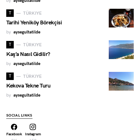
by
aysegultatilde
T
TÜRKIYE
Tarihi Yeniköy Börekçisi
by
aysegultatilde
T
TÜRKIYE
Kaş’a Nasıl Gidilir?
by
aysegultatilde
T
TÜRKIYE
Kekova Tekne Turu
by
aysegultatilde
SOCIAL LINKS
Facebook
Instagram