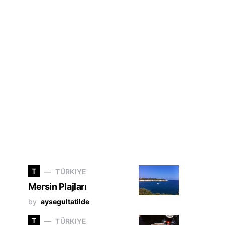
T
TÜRKIYE
Mersin Plajları
by
aysegultatilde
T
TÜRKIYE