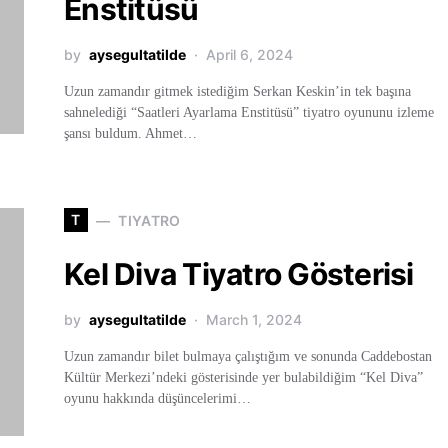
Enstitüsü
by
aysegultatilde
April 6, 2024
Uzun zamandır gitmek istediğim Serkan Keskin’in tek başına
sahnelediği “Saatleri Ayarlama Enstitüsü” tiyatro oyununu izleme
şansı buldum. Ahmet…
T
TIYATRO
Kel Diva Tiyatro Gösterisi
by
aysegultatilde
March 1, 2024
Uzun zamandır bilet bulmaya çalıştığım ve sonunda Caddebostan
Kültür Merkezi’ndeki gösterisinde yer bulabildiğim “Kel Diva”
oyunu hakkında düşüncelerimi…