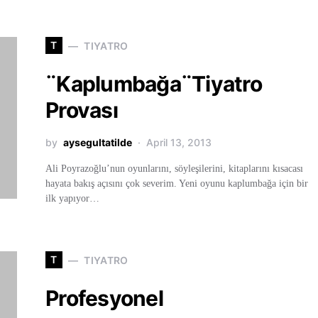
T
TIYATRO
¨Kaplumbağa¨Tiyatro
Provası
by
aysegultatilde
April 13, 2013
Ali Poyrazoğlu’nun oyunlarını, söyleşilerini, kitaplarını kısacası
hayata bakış açısını çok severim. Yeni oyunu kaplumbağa için bir
ilk yapıyor…
T
TIYATRO
Profesyonel