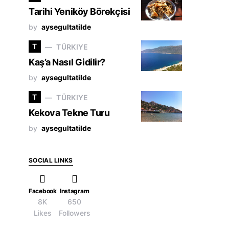
Tarihi Yeniköy Börekçisi
by
aysegultatilde
T
TÜRKIYE
Kaş’a Nasıl Gidilir?
by
aysegultatilde
T
TÜRKIYE
Kekova Tekne Turu
by
aysegultatilde
SOCIAL LINKS
Facebook
Instagram
8K
650
Likes
Followers