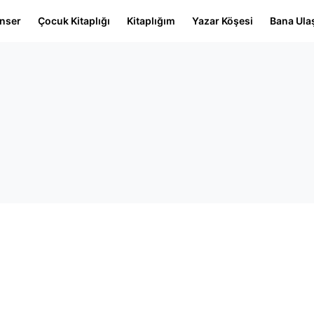
nser
Çocuk Kitaplığı
Kitaplığım
Yazar Köşesi
Bana Ula