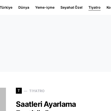
Türkiye
Dünya
Yeme-içme
Seyahat Özel
Tiyatro
Ko
T
TIYATRO
Saatleri Ayarlama