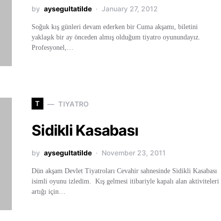
by
aysegultatilde
January 27, 2012
Soğuk kış günleri devam ederken bir Cuma akşamı, biletini
yaklaşık bir ay önceden almış olduğum tiyatro oyunundayız.
Profesyonel,…
T
TIYATRO
Sidikli Kasabası
by
aysegultatilde
November 23, 2011
Dün akşam Devlet Tiyatroları Cevahir sahnesinde Sidikli Kasabası
isimli oyunu izledim. Kış gelmesi itibariyle kapalı alan aktiviteleri
artığı için…