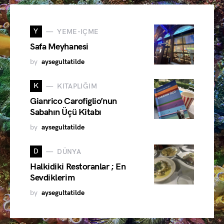
Y
YEME-IÇME
Safa Meyhanesi
by
aysegultatilde
K
KITAPLIĞIM
Gianrico Carofiglio’nun
Sabahın Üçü Kitabı
by
aysegultatilde
D
DÜNYA
Halkidiki Restoranlar ; En
Sevdiklerim
by
aysegultatilde