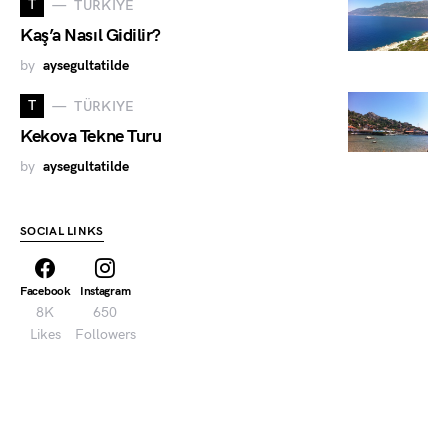
T
TÜRKIYE
Kaş’a Nasıl Gidilir?
by
aysegultatilde
T
TÜRKIYE
Kekova Tekne Turu
by
aysegultatilde
SOCIAL LINKS
Facebook
Instagram
8K
650
Likes
Followers