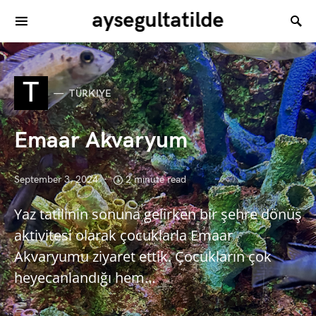
aysegultatilde
T
TÜRKIYE
Emaar Akvaryum
September 3, 2024
2 minute read
Yaz tatilinin sonuna gelirken bir şehre dönüş
aktivitesi olarak çocuklarla Emaar
Akvaryumu ziyaret ettik. Çocukların çok
heyecanlandığı hem…