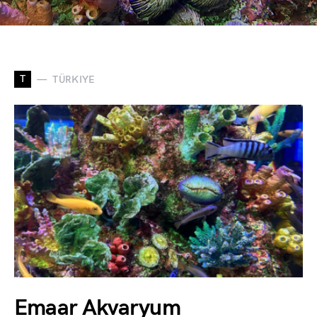
T
TÜRKIYE
Emaar Akvaryum