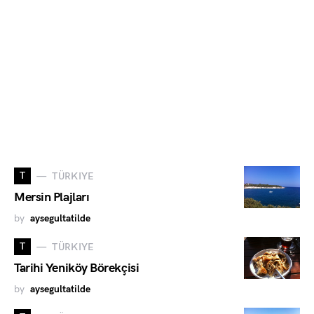
T
TÜRKIYE
Mersin Plajları
by
aysegultatilde
T
TÜRKIYE
Tarihi Yeniköy Börekçisi
by
aysegultatilde