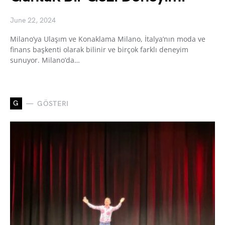
June 22, 2024
Milano’ya Ulaşım ve Konaklama Milano, İtalya’nın moda ve
finans başkenti olarak bilinir ve birçok farklı deneyim
sunuyor. Milano’da…
G
GÖSTERI