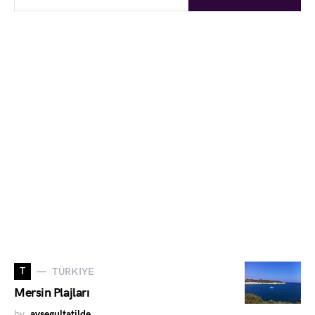
T
TÜRKIYE
Mersin Plajları
by
aysegultatilde