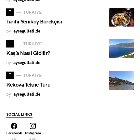
T
TÜRKIYE
Tarihi Yeniköy Börekçisi
by
aysegultatilde
T
TÜRKIYE
Kaş’a Nasıl Gidilir?
by
aysegultatilde
T
TÜRKIYE
Kekova Tekne Turu
by
aysegultatilde
SOCIAL LINKS
Facebook
Instagram
8K
650