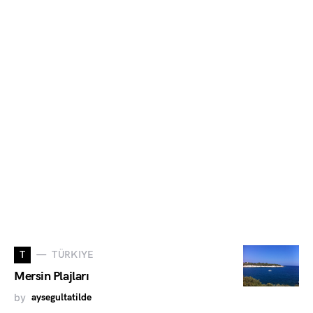
T
TÜRKIYE
Mersin Plajları
by
aysegultatilde