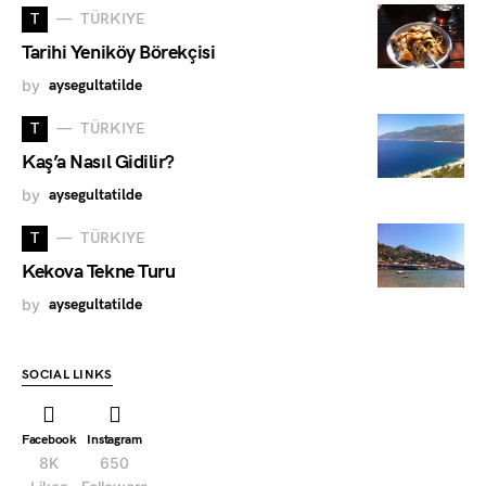
T
TÜRKIYE
Tarihi Yeniköy Börekçisi
by
aysegultatilde
T
TÜRKIYE
Kaş’a Nasıl Gidilir?
by
aysegultatilde
T
TÜRKIYE
Kekova Tekne Turu
by
aysegultatilde
SOCIAL LINKS
Facebook
Instagram
8K
650