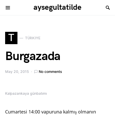
aysegultatilde
T
TÜRKIYE
Burgazada
May 20, 2015
No comments
Kalpazankaya günbatımı
Cumartesi 14:00 vapuruna kalmış olmanın