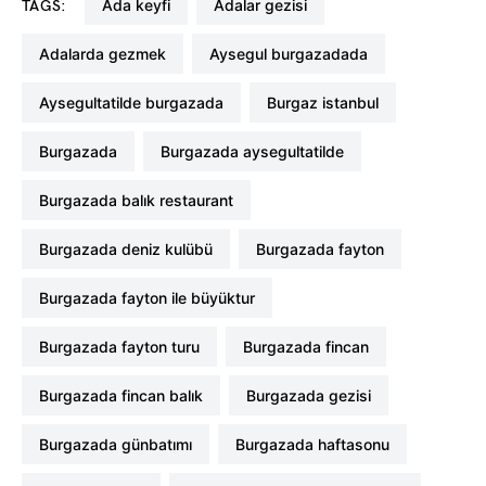
ada keyfi
adalar gezisi
TAGS:
adalarda gezmek
aysegul burgazadada
aysegultatilde burgazada
burgaz istanbul
burgazada
burgazada aysegultatilde
burgazada balık restaurant
burgazada deniz kulübü
burgazada fayton
burgazada fayton ile büyüktur
burgazada fayton turu
burgazada fincan
burgazada fincan balık
burgazada gezisi
burgazada günbatımı
burgazada haftasonu