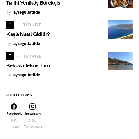
Tarihi Yeniköy Börekçisi
by
aysegultatilde
T
TÜRKIYE
Kaş’a Nasıl Gidilir?
by
aysegultatilde
T
TÜRKIYE
Kekova Tekne Turu
by
aysegultatilde
SOCIAL LINKS
Facebook
Instagram
8K
650
Likes
Followers