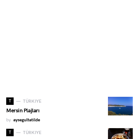
T
TÜRKIYE
Mersin Plajları
by
aysegultatilde
T
TÜRKIYE