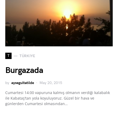
T
TÜRKIYE
Burgazada
by
aysegultatilde
May 20, 2015
Cumartesi 14:00 vapuruna kalmış olmanın verdiği kalabalık
ile Kabataş’tan yola koyuluyoruz. Güzel bir hava ve
günlerden Cumartesi olmasından…