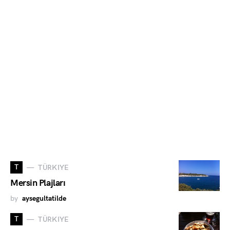
T
TÜRKIYE
Mersin Plajları
by
aysegultatilde
T
TÜRKIYE