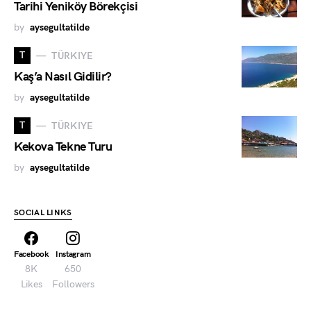
Tarihi Yeniköy Börekçisi
by
aysegultatilde
T
TÜRKIYE
Kaş’a Nasıl Gidilir?
by
aysegultatilde
T
TÜRKIYE
Kekova Tekne Turu
by
aysegultatilde
SOCIAL LINKS
Facebook
Instagram
8K
650
Likes
Followers