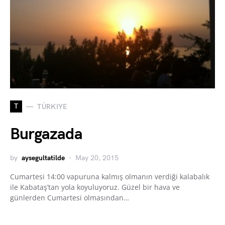
T
TÜRKIYE
Burgazada
by
aysegultatilde
May 20, 2015
Cumartesi 14:00 vapuruna kalmış olmanın verdiği kalabalık
ile Kabataş’tan yola koyuluyoruz. Güzel bir hava ve
günlerden Cumartesi olmasından…