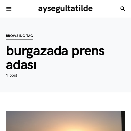
aysegultatilde
BROWSING TAG
burgazada prens
adası
1 post