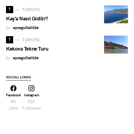
T
TÜRKIYE
Kaş’a Nasıl Gidilir?
by
aysegultatilde
T
TÜRKIYE
Kekova Tekne Turu
by
aysegultatilde
SOCIAL LINKS
Facebook
Instagram
8K
650
Likes
Followers