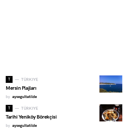
T
TÜRKIYE
Mersin Plajları
by
aysegultatilde
T
TÜRKIYE
Tarihi Yeniköy Börekçisi
by
aysegultatilde