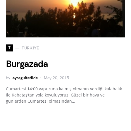
T
TÜRKIYE
Burgazada
by
aysegultatilde
May 20, 2015
Cumartesi 14:00 vapuruna kalmış olmanın verdiği kalabalık
ile Kabataş’tan yola koyuluyoruz. Güzel bir hava ve
günlerden Cumartesi olmasından…