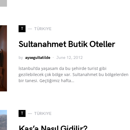
T
TÜRKIYE
Sultanahmet Butik Oteller
by
aysegultatilde
June 12, 2012
İstanbul’da yaşasam da bu şehirde turist gibi
gezilebilecek çok bölge var. Sultanahmet bu bölgelerden
bir tanesi. Geçtiğimiz hafta…
T
TÜRKIYE
Kaş’a Nasıl Gidilir?