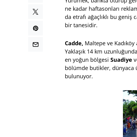
Yürümek, bankta oturup gele
ne kadar haftasonları reklam
da etrafı ağaçlıklı bu geni
bir tanesidir.
Cadde,
Maltepe ve Kadıköy a
Yaklaşık 14 km uzunluğunda
en yoğun bölgesi
Suadiye
v
bölümde butikler, dünyaca ün
bulunuyor.