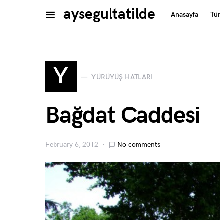
aysegultatilde
Anasayfa
Tü
Y
YÜRÜYÜŞ HATLARI
Bağdat Caddesi
February 6, 2012
No comments