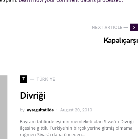
ce spam.
Learn how your comment data is processed.
NEXT ARTICLE —
Kapalıçarşı
T
TÜRKIYE
Divriği
by
aysegultatilde
August 20, 2010
Bayram tatilinde eşimin memleketi olan Sivas’ın Divriği
ilçesine gittik. Türkiye’nin birçok yerine gitmiş olmama
rağmen Sivas’a daha önceden…