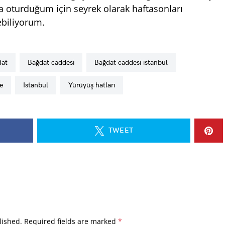
a oturduğum için seyrek olarak haftasonları
rebiliyorum.
dat
bağdat caddesi
bağdat caddesi istanbul
e
istanbul
yürüyüş hatları
TWEET
lished.
Required fields are marked
*