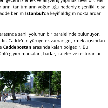
n geçeni izlemek ve alışveriş yapmak zevklidir. Her
ların, tanıtımların yoğunluğu nedeniyle şenlikli olsa
ş cadde benim
İstanbul
‘da keyif aldığım noktalardan
rasında sahil yolunun bir paralelinde bulunuyor.
dır. Cadde’nin yürüyerek zaman geçirmek açısından
e
Caddebostan
arasında kalan bölgedir. Bu
lü giyim markaları, barlar, cafeler ve restoranlar