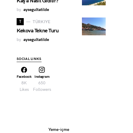
Kaş’a Nasıl Gidilir?
by
aysegultatilde
T
TÜRKIYE
Kekova Tekne Turu
by
aysegultatilde
SOCIAL LINKS
Facebook
Instagram
8K
650
Likes
Followers
Yeme-içme