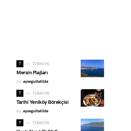
T
TÜRKIYE
Mersin Plajları
by
aysegultatilde
T
TÜRKIYE
Tarihi Yeniköy Börekçisi
by
aysegultatilde
T
TÜRKIYE