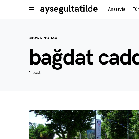
aysegultatilde
Anasayfa
Tü
BROWSING TAG
bağdat cadd
1 post