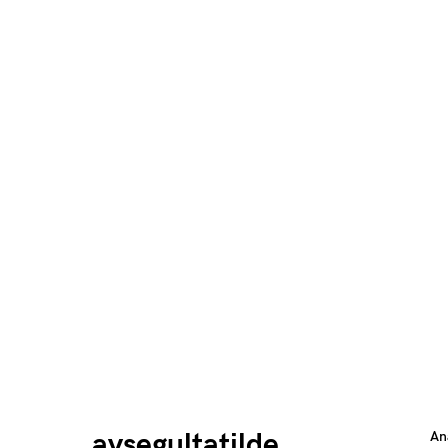
aysegultatilde
An