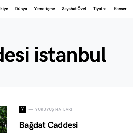
rkiye
Dünya
Yeme-içme
Seyahat Özel
Tiyatro
Konser
esi istanbul
Y
YÜRÜYÜŞ HATLARI
Bağdat Caddesi