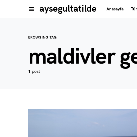
aysegultatilde
Anasayfa
Tü
BROWSING TAG
maldivler ge
1 post