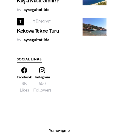
Kaş’a Nasıl Gidilir?
by
aysegultatilde
T
TÜRKIYE
Kekova Tekne Turu
by
aysegultatilde
SOCIAL LINKS
Facebook
Instagram
8K
650
Likes
Followers
Yeme-içme