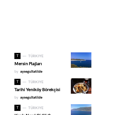
T
TÜRKIYE
Mersin Plajları
by
aysegultatilde
T
TÜRKIYE
Tarihi Yeniköy Börekçisi
by
aysegultatilde
T
TÜRKIYE