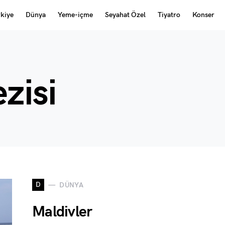
rkiye
Dünya
Yeme-içme
Seyahat Özel
Tiyatro
Konser
zisi
D
DÜNYA
Maldivler