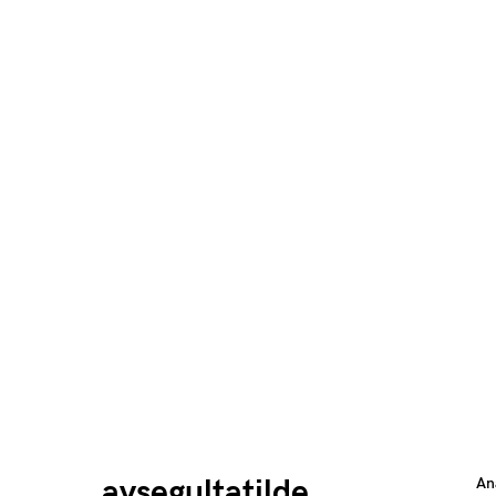
aysegultatilde
An