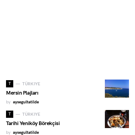
T
TÜRKIYE
Mersin Plajları
by
aysegultatilde
T
TÜRKIYE
Tarihi Yeniköy Börekçisi
by
aysegultatilde