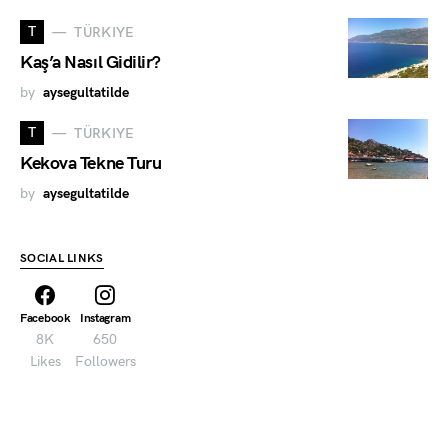
T
TÜRKIYE
Kaş’a Nasıl Gidilir?
by
aysegultatilde
T
TÜRKIYE
Kekova Tekne Turu
by
aysegultatilde
SOCIAL LINKS
Facebook
Instagram
8K
650
Likes
Followers