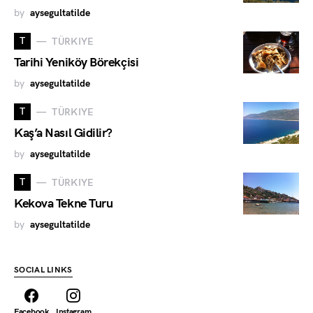
by
aysegultatilde
T
TÜRKIYE
Tarihi Yeniköy Börekçisi
by
aysegultatilde
T
TÜRKIYE
Kaş’a Nasıl Gidilir?
by
aysegultatilde
T
TÜRKIYE
Kekova Tekne Turu
by
aysegultatilde
SOCIAL LINKS
Facebook
Instagram