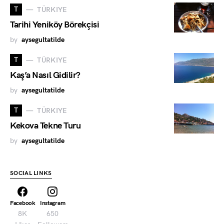
T
TÜRKIYE
Tarihi Yeniköy Börekçisi
by
aysegultatilde
T
TÜRKIYE
Kaş’a Nasıl Gidilir?
by
aysegultatilde
T
TÜRKIYE
Kekova Tekne Turu
by
aysegultatilde
SOCIAL LINKS
Facebook
Instagram
8K
650