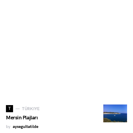
T
TÜRKIYE
Mersin Plajları
by
aysegultatilde