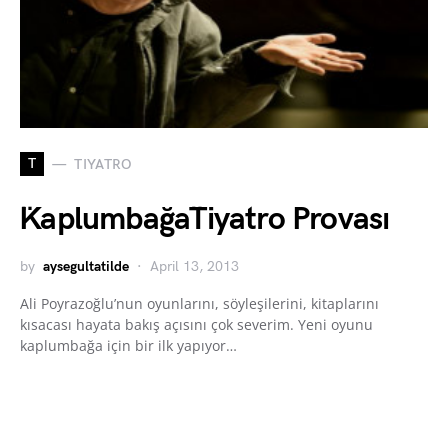
T
TIYATRO
¨Kaplumbağa¨Tiyatro Provası
by
aysegultatilde
April 13, 2013
Ali Poyrazoğlu’nun oyunlarını, söyleşilerini, kitaplarını
kısacası hayata bakış açısını çok severim. Yeni oyunu
kaplumbağa için bir ilk yapıyor…