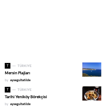
T
TÜRKIYE
Mersin Plajları
by
aysegultatilde
T
TÜRKIYE
Tarihi Yeniköy Börekçisi
by
aysegultatilde