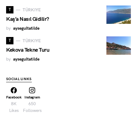
T
TÜRKIYE
Kaş’a Nasıl Gidilir?
by
aysegultatilde
T
TÜRKIYE
Kekova Tekne Turu
by
aysegultatilde
SOCIAL LINKS
Facebook
Instagram
8K
650
Likes
Followers