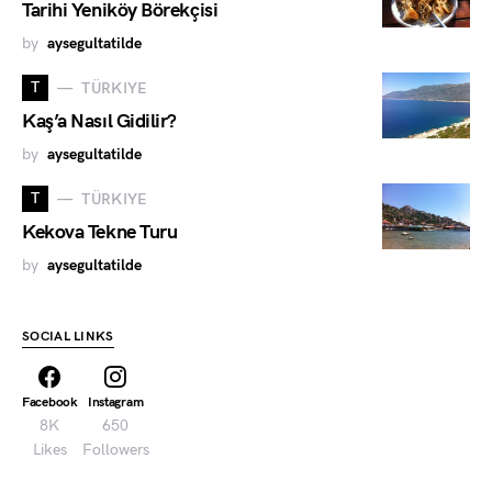
Tarihi Yeniköy Börekçisi
by
aysegultatilde
T
TÜRKIYE
Kaş’a Nasıl Gidilir?
by
aysegultatilde
T
TÜRKIYE
Kekova Tekne Turu
by
aysegultatilde
SOCIAL LINKS
Facebook
Instagram
8K
650
Likes
Followers