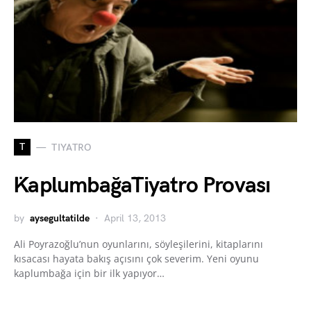
T
TIYATRO
¨Kaplumbağa¨Tiyatro Provası
by
aysegultatilde
April 13, 2013
Ali Poyrazoğlu’nun oyunlarını, söyleşilerini, kitaplarını
kısacası hayata bakış açısını çok severim. Yeni oyunu
kaplumbağa için bir ilk yapıyor…