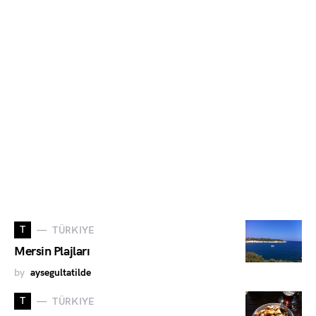
T
TÜRKIYE
Mersin Plajları
by
aysegultatilde
T
TÜRKIYE