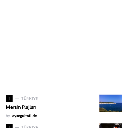
T
TÜRKIYE
Mersin Plajları
by
aysegultatilde
T
TÜRKIYE