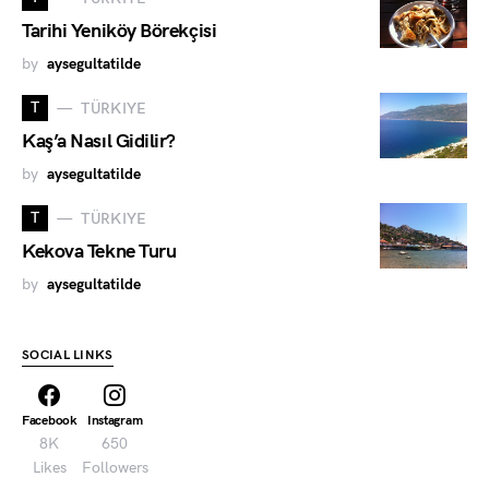
Tarihi Yeniköy Börekçisi
by
aysegultatilde
T
TÜRKIYE
Kaş’a Nasıl Gidilir?
by
aysegultatilde
T
TÜRKIYE
Kekova Tekne Turu
by
aysegultatilde
SOCIAL LINKS
Facebook
Instagram
8K
650
Likes
Followers