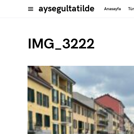
aysegultatilde
Anasayfa
Tü
IMG_3222