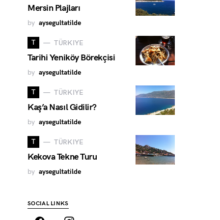
Mersin Plajları
by
aysegultatilde
T
TÜRKIYE
Tarihi Yeniköy Börekçisi
by
aysegultatilde
T
TÜRKIYE
Kaş’a Nasıl Gidilir?
by
aysegultatilde
T
TÜRKIYE
Kekova Tekne Turu
by
aysegultatilde
SOCIAL LINKS