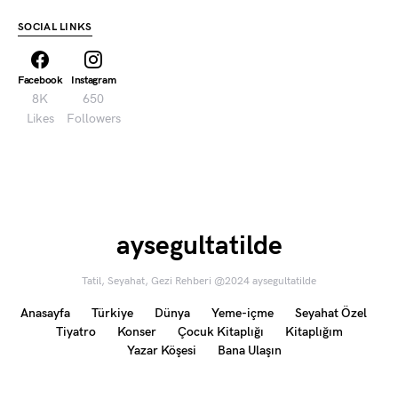
SOCIAL LINKS
Facebook
Instagram
8K
650
Likes
Followers
aysegultatilde
Tatil, Seyahat, Gezi Rehberi @2024 aysegultatilde
Anasayfa
Türkiye
Dünya
Yeme-içme
Seyahat Özel
Tiyatro
Konser
Çocuk Kitaplığı
Kitaplığım
Yazar Köşesi
Bana Ulaşın