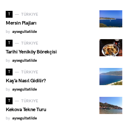
T
TÜRKIYE
Mersin Plajları
by
aysegultatilde
T
TÜRKIYE
Tarihi Yeniköy Börekçisi
by
aysegultatilde
T
TÜRKIYE
Kaş’a Nasıl Gidilir?
by
aysegultatilde
T
TÜRKIYE
Kekova Tekne Turu
by
aysegultatilde