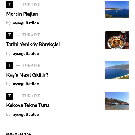
T
TÜRKIYE
Mersin Plajları
by
aysegultatilde
T
TÜRKIYE
Tarihi Yeniköy Börekçisi
by
aysegultatilde
T
TÜRKIYE
Kaş’a Nasıl Gidilir?
by
aysegultatilde
T
TÜRKIYE
Kekova Tekne Turu
by
aysegultatilde
SOCIAL LINKS