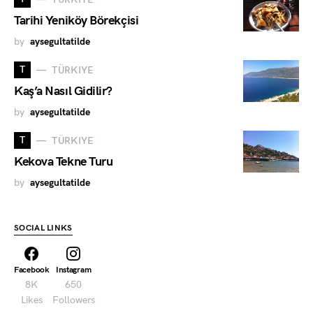
Tarihi Yeniköy Börekçisi
by
aysegultatilde
T
TÜRKIYE
Kaş’a Nasıl Gidilir?
by
aysegultatilde
T
TÜRKIYE
Kekova Tekne Turu
by
aysegultatilde
SOCIAL LINKS
Facebook
Instagram
8K
650
Likes
Followers