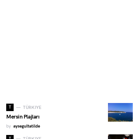
T
TÜRKIYE
Mersin Plajları
by
aysegultatilde
T
TÜRKIYE