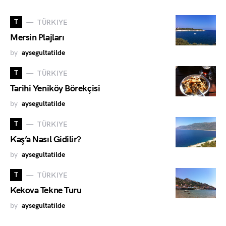
T
TÜRKIYE
Mersin Plajları
by
aysegultatilde
T
TÜRKIYE
Tarihi Yeniköy Börekçisi
by
aysegultatilde
T
TÜRKIYE
Kaş’a Nasıl Gidilir?
by
aysegultatilde
T
TÜRKIYE
Kekova Tekne Turu
by
aysegultatilde