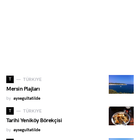
T
TÜRKIYE
Mersin Plajları
by
aysegultatilde
T
TÜRKIYE
Tarihi Yeniköy Börekçisi
by
aysegultatilde