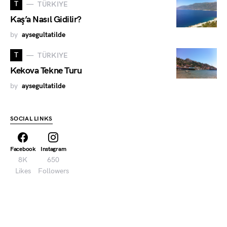
T
TÜRKIYE
Kaş’a Nasıl Gidilir?
by
aysegultatilde
T
TÜRKIYE
Kekova Tekne Turu
by
aysegultatilde
SOCIAL LINKS
Facebook
Instagram
8K
650
Likes
Followers